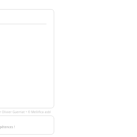
ar
Olivier Guerriat
• ©
Mellifica asbl
pétences !