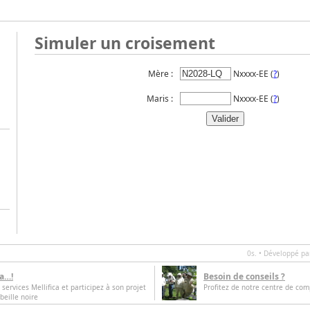
Simuler un croisement
Mère :
Nxxxx-EE (
?
)
Maris :
Nxxxx-EE (
?
)
0s. • Développé p
ca…!
Besoin de conseils ?
 services Mellifica et participez à son projet
Profitez de notre centre de com
beille noire