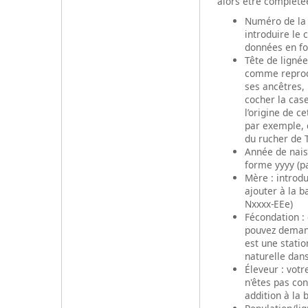
alors être complété
Numéro de la 
introduire le 
données en fon
Tête de lignée
comme reprodu
ses ancêtres,
cocher la case
l’origine de 
par exemple, 
du rucher de 
Année de naiss
forme yyyy (p
Mère : introdu
ajouter à la 
Nxxxx-EEe)
Fécondation : 
pouvez demande
est une statio
naturelle dan
Éleveur : votr
n'êtes pas co
addition à la