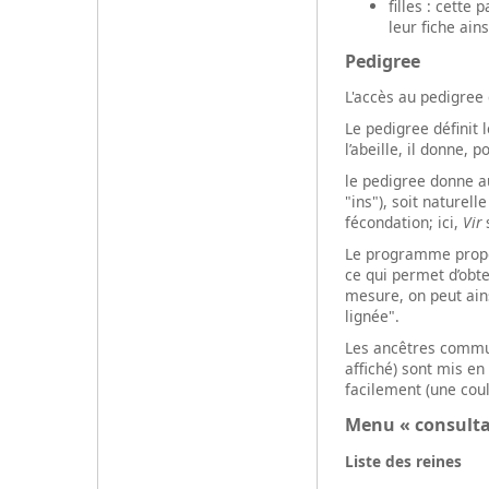
filles : cette 
leur fiche ain
Pedigree
L'accès au pedigree 
Le pedigree définit l
l’abeille, il donne,
le pedigree donne a
"ins"), soit naturell
fécondation; ici,
Vir
s
Le programme propos
ce qui permet d’obte
mesure, on peut ains
lignée".
Les ancêtres commun
affiché) sont mis en
facilement (une coul
Menu « consultat
Liste des reines