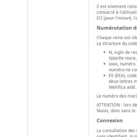
il est vivement con
consacré à l’utilisa
ICI (pour l'instant, 
Numérotation de
Chaque reine est id
La structure du code
N, sigle de r
l’abeille noire
xxxx, numéro à
numéro ne com
EE (EEe), code
deux lettres m
Mellifica asbl.
Le numéro des maris
ATTENTION : lors de
Nxxxx, donc sans le
Connexion
La consultation des
sans identifiant, ni