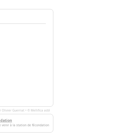
ar
Olivier Guerriat
• ©
Mellifica asbl
ndation
e venir à la station de fécondation