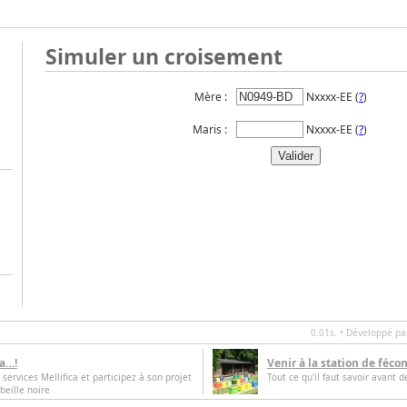
Simuler un croisement
Mère :
Nxxxx-EE (
?
)
Maris :
Nxxxx-EE (
?
)
0.01s. • Développé p
ca…!
Venir à la station de féco
 services Mellifica et participez à son projet
Tout ce qu'il faut savoir avant d
beille noire