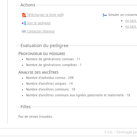
Actions
Télécharger la fiche (pdf)
Simuler un croiseme
en tant
Voir le pedigree
en tant
Contacter l'éleveur
Evaluation du pedigree
Profondeur du pedigree
Nombre de générations connues : 11
Nombre de générations complètes : 1
Analyse des ancêtres
Nombre d’individus connus : 298
Nombre d’ancêtres uniques : 14
Nombre d’ancêtres communs : 18
Nombre d’ancêtres communs aux lignées paternelle et maternelle : 18
Filles
Pas de reines trouvées.
0.53s. • Développé p