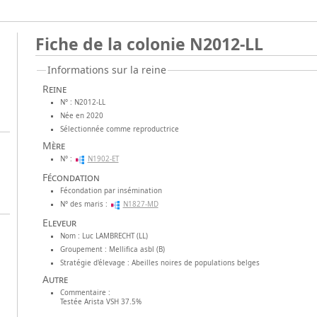
Fiche de la colonie N2012-LL
Informations sur la reine
Reine
N° : N2012-LL
Née en 2020
Sélectionnée comme reproductrice
Mère
N° :
N1902-ET
Fécondation
Fécondation par insémination
N° des maris :
N1827-MD
Eleveur
Nom : Luc LAMBRECHT (LL)
Groupement : Mellifica asbl (B)
Stratégie d'élevage : Abeilles noires de populations belges
Autre
Commentaire :
Testée Arista VSH 37.5%