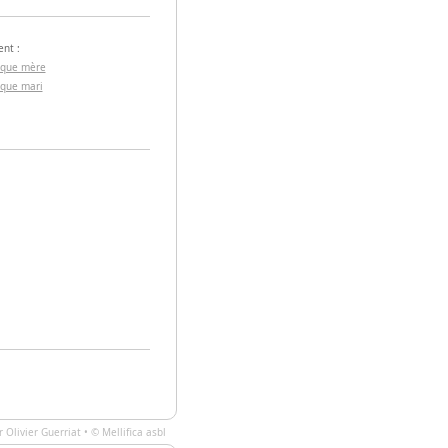
nt :
 que mère
 que mari
ar
Olivier Guerriat
• ©
Mellifica asbl