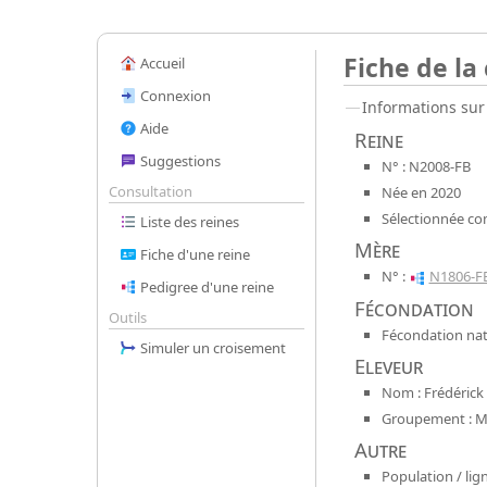
Fiche de la
Accueil
Connexion
Informations sur 
Aide
Reine
Suggestions
N° : N2008-FB
Consultation
Née en 2020
Sélectionnée co
Liste des reines
Mère
Fiche d'une reine
N° :
N1806-F
Pedigree d'une reine
Fécondation
Outils
Fécondation nat
Simuler un croisement
Eleveur
Nom : Frédérick 
Groupement : Mel
Autre
Population / lign