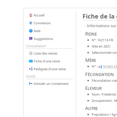
Fiche de la
Accueil
Connexion
Informations sur 
Aide
Reine
Suggestions
N° : N2113-FB
Consultation
Née en 2021
Sélectionnée co
Liste des reines
Mère
Fiche d'une reine
N° :
N1941-F
Pedigree d'une reine
Fécondation
Outils
Fécondation nat
Simuler un croisement
Eleveur
Nom : Frédérick 
Groupement : Mel
Autre
Population / lign