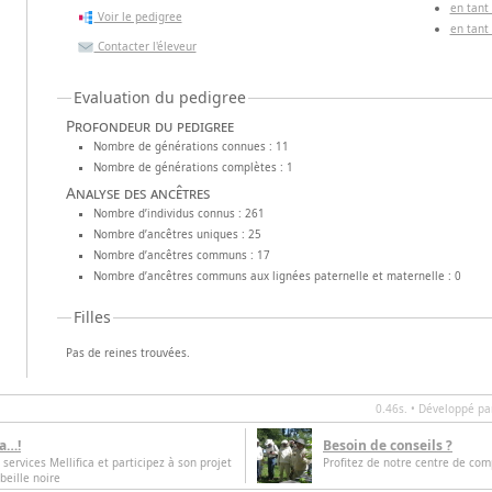
en tant
Voir le pedigree
en tant
Contacter l'éleveur
Evaluation du pedigree
Profondeur du pedigree
Nombre de générations connues : 11
Nombre de générations complètes : 1
Analyse des ancêtres
Nombre d’individus connus : 261
Nombre d’ancêtres uniques : 25
Nombre d’ancêtres communs : 17
Nombre d’ancêtres communs aux lignées paternelle et maternelle : 0
Filles
Pas de reines trouvées.
0.46s. • Développé p
ca…!
Besoin de conseils ?
 services Mellifica et participez à son projet
Profitez de notre centre de com
beille noire