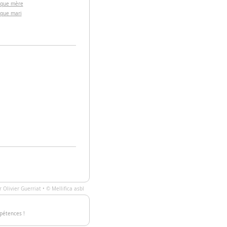
 que mère
 que mari
ar
Olivier Guerriat
• ©
Mellifica asbl
pétences !