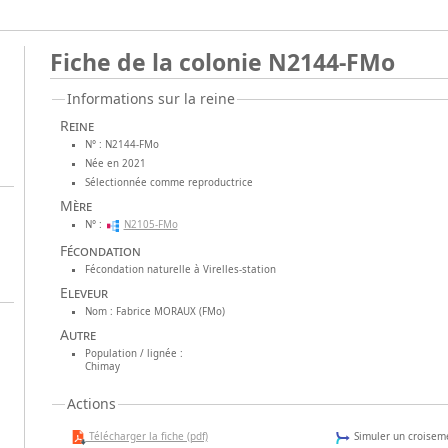
Fiche de la colonie N2144-FMo
Informations sur la reine
Reine
N° : N2144-FMo
Née en 2021
Sélectionnée comme reproductrice
Mère
N° :
N2105-FMo
Fécondation
Fécondation naturelle à Virelles-station
Eleveur
Nom : Fabrice MORAUX (FMo)
Autre
Population / lignée :
Chimay
Actions
Télécharger la fiche (pdf)
Simuler un croiseme