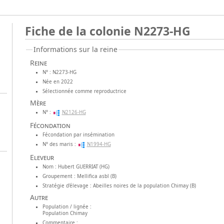
Fiche de la colonie N2273-HG
Informations sur la reine
Reine
N° : N2273-HG
Née en 2022
Sélectionnée comme reproductrice
Mère
N° :
N2126-HG
Fécondation
Fécondation par insémination
N° des maris :
N1994-HG
Eleveur
Nom : Hubert GUERRIAT (HG)
Groupement : Mellifica asbl (B)
Stratégie d'élevage : Abeilles noires de la population Chimay (B)
Autre
Population / lignée :
Population Chimay
Commentaire :