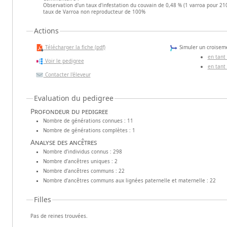
Observation d'un taux d'infestation du couvain de 0,48 % (1 varroa pour 210
taux de Varroa non reproducteur de 100%
Actions
Télécharger la fiche (pdf)
Simuler un croiseme
en tant
Voir le pedigree
en tant
Contacter l'éleveur
Evaluation du pedigree
Profondeur du pedigree
Nombre de générations connues : 11
Nombre de générations complètes : 1
Analyse des ancêtres
Nombre d’individus connus : 298
Nombre d’ancêtres uniques : 2
Nombre d’ancêtres communs : 22
Nombre d’ancêtres communs aux lignées paternelle et maternelle : 22
Filles
Pas de reines trouvées.