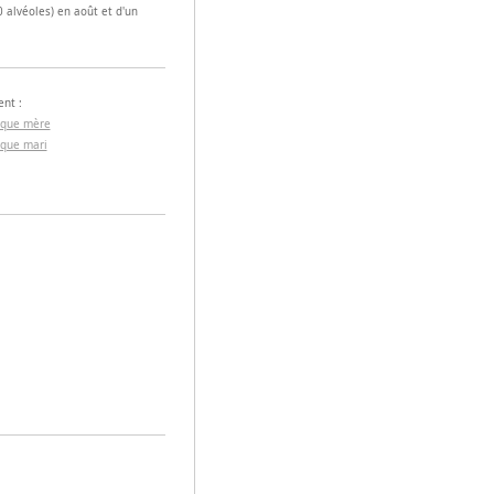
 alvéoles) en août et d'un
nt :
 que mère
 que mari