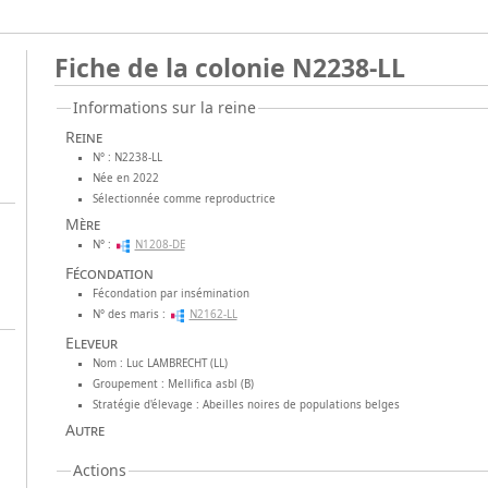
Fiche de la colonie N2238-LL
Informations sur la reine
Reine
N° : N2238-LL
Née en 2022
Sélectionnée comme reproductrice
Mère
N° :
N1208-DE
Fécondation
Fécondation par insémination
N° des maris :
N2162-LL
Eleveur
Nom : Luc LAMBRECHT (LL)
Groupement : Mellifica asbl (B)
Stratégie d'élevage : Abeilles noires de populations belges
Autre
Actions