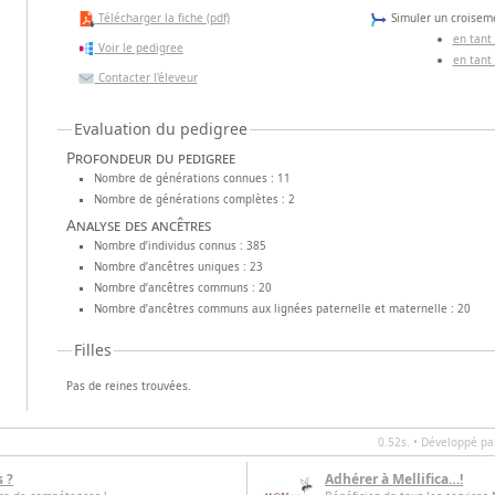
Télécharger la fiche (pdf)
Simuler un croiseme
en tant
Voir le pedigree
en tant
Contacter l'éleveur
Evaluation du pedigree
Profondeur du pedigree
Nombre de générations connues : 11
Nombre de générations complètes : 2
Analyse des ancêtres
Nombre d’individus connus : 385
Nombre d’ancêtres uniques : 23
Nombre d’ancêtres communs : 20
Nombre d’ancêtres communs aux lignées paternelle et maternelle : 20
Filles
Pas de reines trouvées.
0.52s. • Développé p
s ?
Adhérer à Mellifica…!