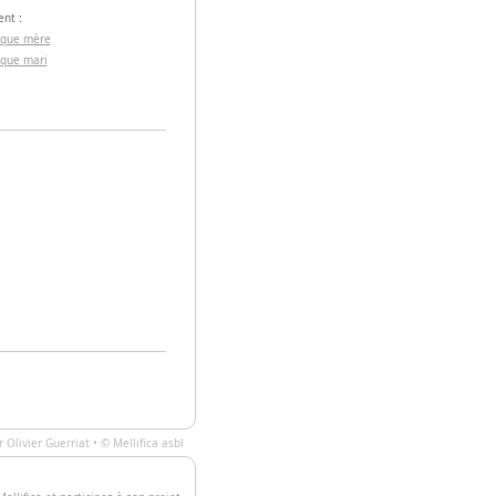
nt :
 que mère
 que mari
ar
Olivier Guerriat
• ©
Mellifica asbl