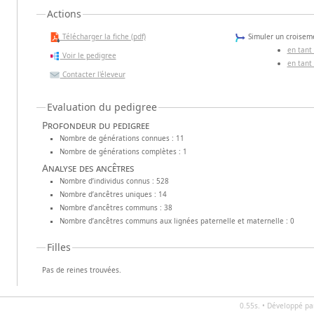
Actions
Télécharger la fiche (pdf)
Simuler un croiseme
en tant
Voir le pedigree
en tant
Contacter l'éleveur
Evaluation du pedigree
Profondeur du pedigree
Nombre de générations connues : 11
Nombre de générations complètes : 1
Analyse des ancêtres
Nombre d’individus connus : 528
Nombre d’ancêtres uniques : 14
Nombre d’ancêtres communs : 38
Nombre d’ancêtres communs aux lignées paternelle et maternelle : 0
Filles
Pas de reines trouvées.
0.55s. • Développé p