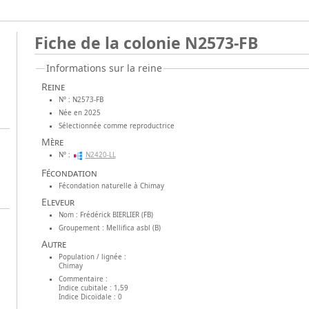
Fiche de la colonie N2573-FB
Informations sur la reine
Reine
N° : N2573-FB
Née en 2025
Sélectionnée comme reproductrice
Mère
N° :
N2420-LL
Fécondation
Fécondation naturelle à Chimay
Eleveur
Nom : Frédérick BIERLIER (FB)
Groupement : Mellifica asbl (B)
Autre
Population / lignée :
Chimay
Commentaire :
Indice cubitale : 1,59
Indice Dicoïdale : 0