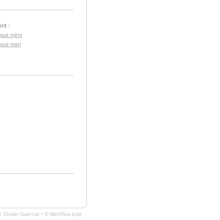
nt :
 que mère
 que mari
ar
Olivier Guerriat
• ©
Mellifica asbl