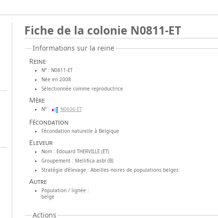
Fiche de la colonie N0811-ET
Informations sur la reine
Reine
N° : N0811-ET
Née en 2008
Sélectionnée comme reproductrice
Mère
N° :
N0606-ET
Fécondation
Fécondation naturelle à Belgique
Eleveur
Nom : Edouard THERVILLE (ET)
Groupement : Mellifica asbl (B)
Stratégie d'élevage : Abeilles noires de populations belges
Autre
Population / lignée :
belge
Actions