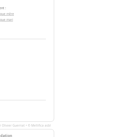
nt :
 que mère
 que mari
ar
Olivier Guerriat
• ©
Mellifica asbl
ndation