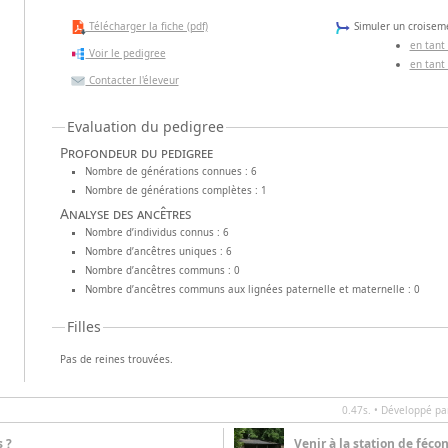
Télécharger la fiche (pdf)
Simuler un croiseme
en tant
Voir le pedigree
en tant
Contacter l'éleveur
Evaluation du pedigree
Profondeur du pedigree
Nombre de générations connues : 6
Nombre de générations complètes : 1
Analyse des ancêtres
Nombre d’individus connus : 6
Nombre d’ancêtres uniques : 6
Nombre d’ancêtres communs : 0
Nombre d’ancêtres communs aux lignées paternelle et maternelle : 0
Filles
Pas de reines trouvées.
0.47s. • Développé p
s ?
Venir à la station de féco