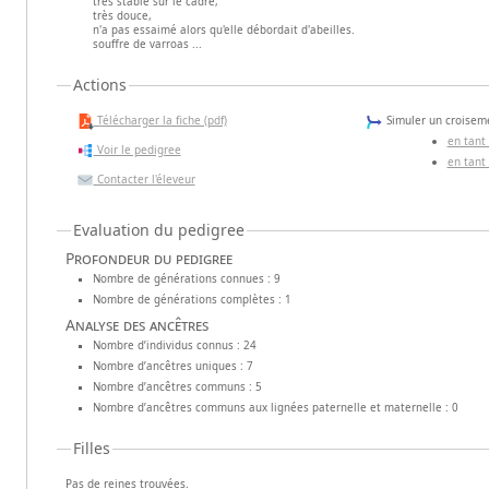
très stable sur le cadre,
très douce,
n'a pas essaimé alors qu'elle débordait d'abeilles.
souffre de varroas ...
Actions
Télécharger la fiche (pdf)
Simuler un croiseme
en tant
Voir le pedigree
en tant
Contacter l'éleveur
Evaluation du pedigree
Profondeur du pedigree
Nombre de générations connues : 9
Nombre de générations complètes : 1
Analyse des ancêtres
Nombre d’individus connus : 24
Nombre d’ancêtres uniques : 7
Nombre d’ancêtres communs : 5
Nombre d’ancêtres communs aux lignées paternelle et maternelle : 0
Filles
Pas de reines trouvées.