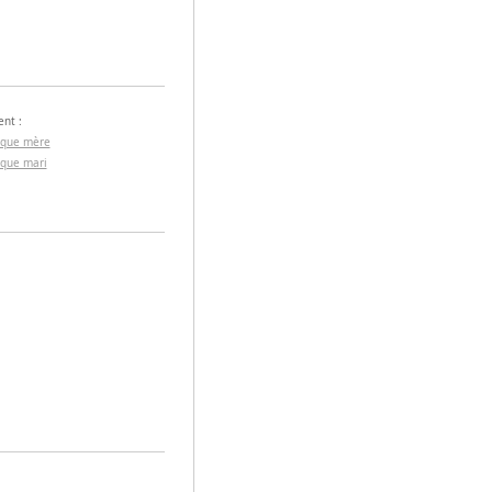
nt :
 que mère
 que mari