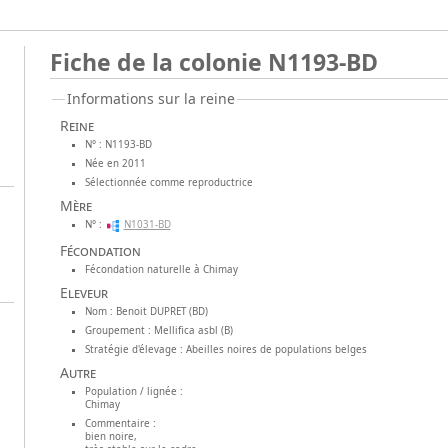
Fiche de la colonie N1193-BD
Informations sur la reine
Reine
N° : N1193-BD
Née en 2011
Sélectionnée comme reproductrice
Mère
N° :
N1031-BD
Fécondation
Fécondation naturelle à Chimay
Eleveur
Nom : Benoit DUPRET (BD)
Groupement : Mellifica asbl (B)
Stratégie d'élevage : Abeilles noires de populations belges
Autre
Population / lignée :
Chimay
Commentaire :
bien noire,