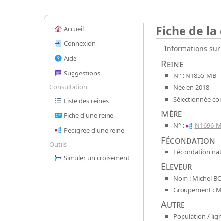
Fiche de la
Accueil
Connexion
Informations sur 
Aide
Reine
Suggestions
N° : N1855-MB
Consultation
Née en 2018
Sélectionnée co
Liste des reines
Mère
Fiche d'une reine
N° :
N1696-
Pedigree d'une reine
Fécondation
Outils
Fécondation nat
Simuler un croisement
Eleveur
Nom : Michel B
Groupement : Mel
Autre
Population / lign