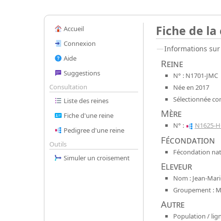
Fiche de la
Accueil
Connexion
Informations sur 
Aide
Reine
Suggestions
N° : N1701-JMC
Consultation
Née en 2017
Sélectionnée co
Liste des reines
Mère
Fiche d'une reine
N° :
N1625-H
Pedigree d'une reine
Fécondation
Outils
Fécondation natu
Simuler un croisement
Eleveur
Nom : Jean-Mari
Groupement : Mel
Autre
Population / lign