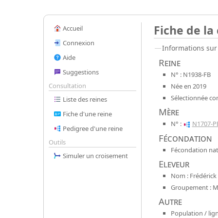
Fiche de la
Accueil
Connexion
Informations sur 
Aide
Reine
Suggestions
N° : N1938-FB
Consultation
Née en 2019
Sélectionnée co
Liste des reines
Mère
Fiche d'une reine
N° :
N1707-P
Pedigree d'une reine
Fécondation
Outils
Fécondation nat
Simuler un croisement
Eleveur
Nom : Frédérick 
Groupement : Mel
Autre
Population / lign