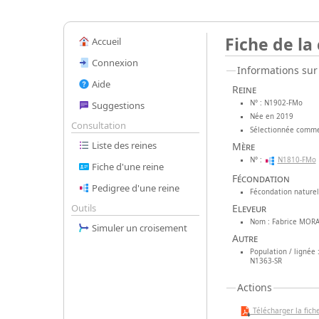
Fiche de la
Accueil
Connexion
Informations sur 
Aide
Reine
N° : N1902-FMo
Suggestions
Née en 2019
Consultation
Sélectionnée comme
Liste des reines
Mère
N° :
N1810-FMo
Fiche d'une reine
Fécondation
Pedigree d'une reine
Fécondation naturell
Eleveur
Outils
Nom : Fabrice MORA
Simuler un croisement
Autre
Population / lignée 
N1363-SR
Actions
Télécharger la fiche