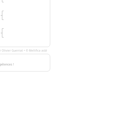
ar
Olivier Guerriat
• ©
Mellifica asbl
pétences !