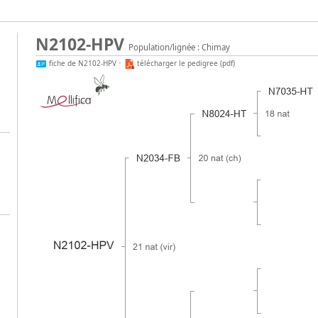
N2102-HPV
Population/lignée : Chimay
fiche de N2102-HPV
•
télécharger le pedigree (pdf)