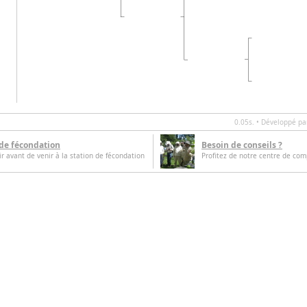
0.05s. • Développé p
 de fécondation
Besoin de conseils ?
oir avant de venir à la station de fécondation
Profitez de notre centre de com