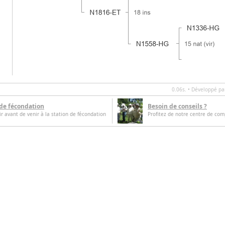
0.06s. • Développé p
 de fécondation
Besoin de conseils ?
oir avant de venir à la station de fécondation
Profitez de notre centre de com