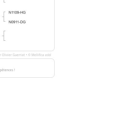
ar
Olivier Guerriat
• ©
Mellifica asbl
pétences !