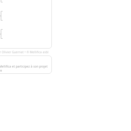
ar
Olivier Guerriat
• ©
Mellifica asbl
ellifica et participez à son projet
re