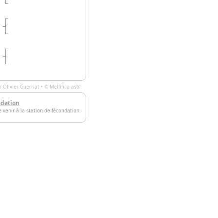
ar
Olivier Guerriat
• ©
Mellifica asbl
ndation
e venir à la station de fécondation