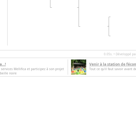
0.05s. • Développé p
ca…!
Venir à la station de féco
 services Mellifica et participez à son projet
Tout ce qu'il faut savoir avant d
beille noire