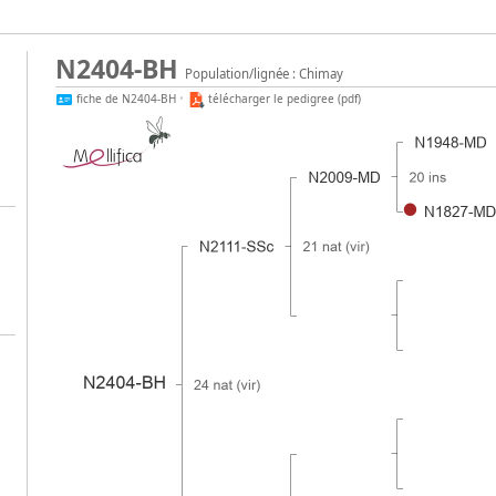
N2404-BH
Population/lignée : Chimay
fiche de N2404-BH
•
télécharger le pedigree (pdf)