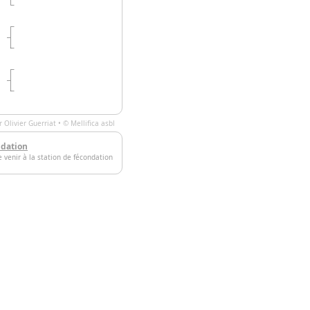
ar
Olivier Guerriat
• ©
Mellifica asbl
ndation
e venir à la station de fécondation