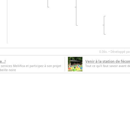
0.06s. • Développé p
ca…!
Venir à la station de féco
 services Mellifica et participez à son projet
Tout ce qu'il faut savoir avant d
beille noire