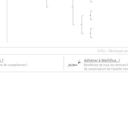
0.05s. • Développé p
s ?
Adhérer à Mellifica…!
tre de compétences !
Bénéficiez de tous les services M
de conservation de l'abeille noi