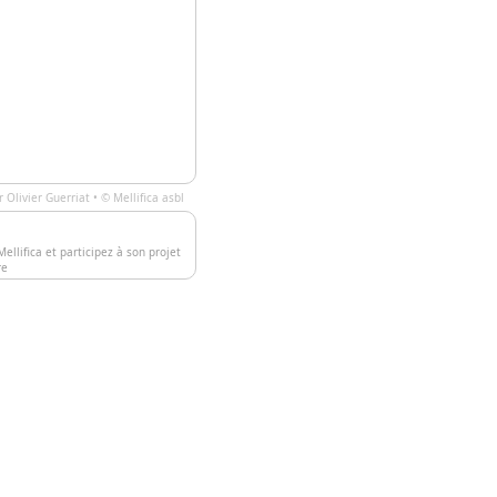
ar
Olivier Guerriat
• ©
Mellifica asbl
ellifica et participez à son projet
re