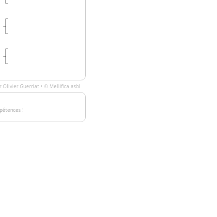
ar
Olivier Guerriat
• ©
Mellifica asbl
pétences !