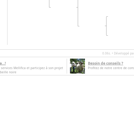
0.06s. • Développé p
ca…!
Besoin de conseils ?
 services Mellifica et participez à son projet
Profitez de notre centre de com
beille noire