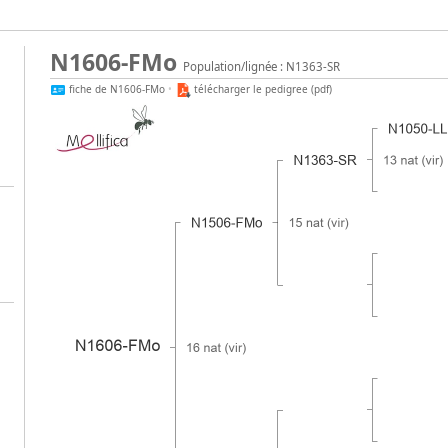
N1606-FMo
Population/lignée : N1363-SR
fiche de N1606-FMo
•
télécharger le pedigree (pdf)