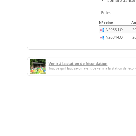
Nombre d’ancêtr
Filles
N° reine
An
N2033-LQ
2
N2034-LQ
2
Venir à la station de fécondation
Tout ce qu'il faut savoir avant de venir à la station de féco