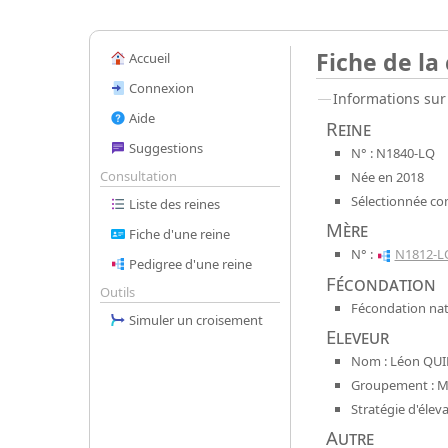
Fiche de la
Accueil
Connexion
Informations sur 
Aide
Reine
Suggestions
N° : N1840-LQ
Consultation
Née en 2018
Sélectionnée co
Liste des reines
Mère
Fiche d'une reine
N° :
N1812-L
Pedigree d'une reine
Fécondation
Outils
Fécondation nat
Simuler un croisement
Eleveur
Nom : Léon QUI
Groupement : Mel
Stratégie d'élev
Autre