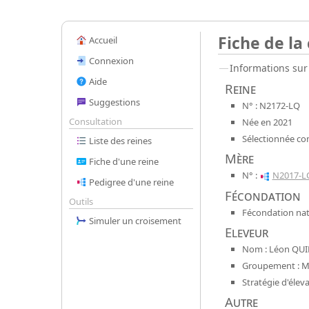
Fiche de la
Accueil
Connexion
Informations sur 
Aide
Reine
Suggestions
N° : N2172-LQ
Consultation
Née en 2021
Sélectionnée co
Liste des reines
Mère
Fiche d'une reine
N° :
N2017-L
Pedigree d'une reine
Fécondation
Outils
Fécondation nat
Simuler un croisement
Eleveur
Nom : Léon QUI
Groupement : Mel
Stratégie d'élev
Autre