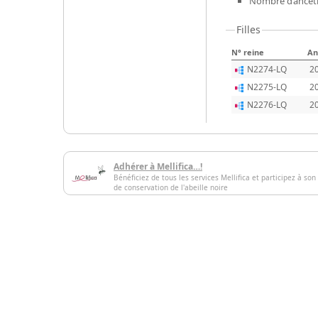
Nombre d’ancêtr
Filles
N° reine
An
N2274-LQ
2
N2275-LQ
2
N2276-LQ
2
Adhérer à Mellifica…!
Bénéficiez de tous les services Mellifica et participez à son
de conservation de l'abeille noire