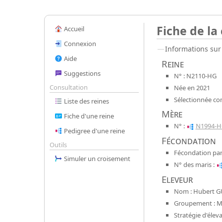
Fiche de la
Accueil
Connexion
Informations sur 
Aide
Reine
Suggestions
N° : N2110-HG
Consultation
Née en 2021
Sélectionnée co
Liste des reines
Mère
Fiche d'une reine
N° :
N1994-H
Pedigree d'une reine
Fécondation
Outils
Fécondation par
Simuler un croisement
N° des maris :
Eleveur
Nom : Hubert G
Groupement : Mel
Stratégie d'élev