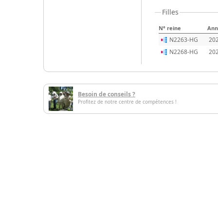
Filles
N° reine
Ann
N2263-HG
20
N2268-HG
20
Besoin de conseils ?
Profitez de notre centre de compétences !