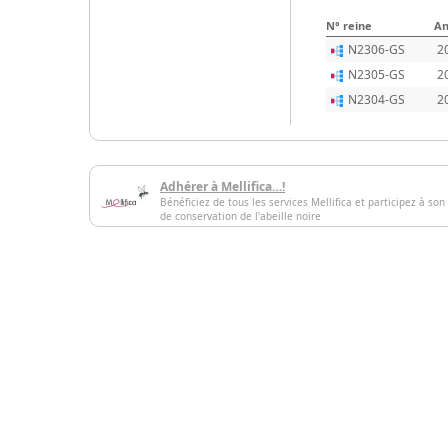
N° reine
An
N2306-GS
2
N2305-GS
2
N2304-GS
2
Adhérer à Mellifica…!
Bénéficiez de tous les services Mellifica et participez à son
de conservation de l'abeille noire