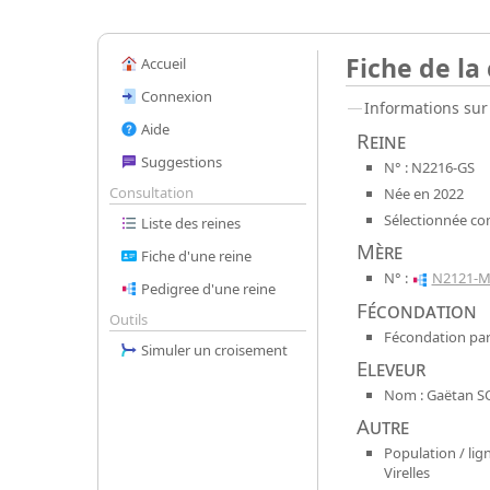
Fiche de la
Accueil
Connexion
Informations sur 
Aide
Reine
Suggestions
N° : N2216-GS
Consultation
Née en 2022
Sélectionnée co
Liste des reines
Mère
Fiche d'une reine
N° :
N2121-M
Pedigree d'une reine
Fécondation
Outils
Fécondation par
Simuler un croisement
Eleveur
Nom : Gaëtan S
Autre
Population / lign
Virelles