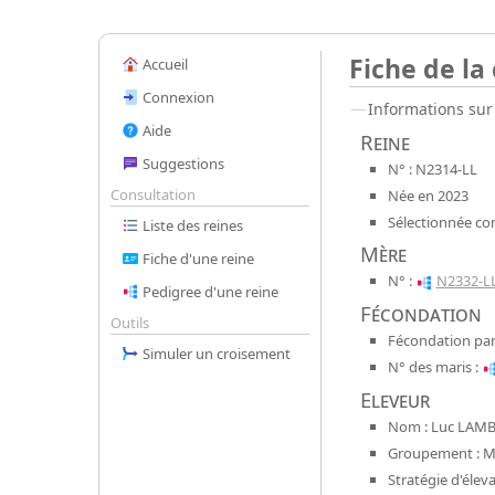
Fiche de la
Accueil
Connexion
Informations sur 
Aide
Reine
Suggestions
N° : N2314-LL
Consultation
Née en 2023
Sélectionnée co
Liste des reines
Mère
Fiche d'une reine
N° :
N2332-L
Pedigree d'une reine
Fécondation
Outils
Fécondation par
Simuler un croisement
N° des maris :
Eleveur
Nom : Luc LAMB
Groupement : Mel
Stratégie d'élev