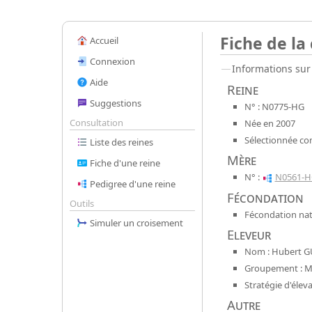
Fiche de la
Accueil
Connexion
Informations sur 
Aide
Reine
Suggestions
N° : N0775-HG
Consultation
Née en 2007
Sélectionnée co
Liste des reines
Mère
Fiche d'une reine
N° :
N0561-H
Pedigree d'une reine
Fécondation
Outils
Fécondation natu
Simuler un croisement
Eleveur
Nom : Hubert G
Groupement : Mel
Stratégie d'élev
Autre