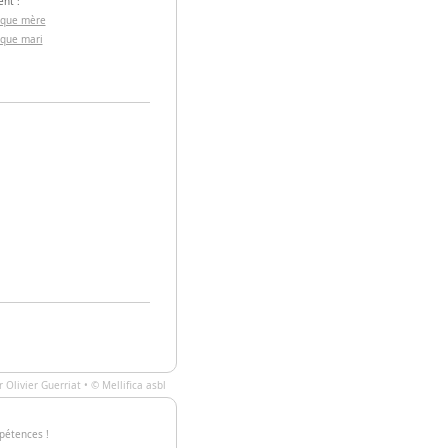
nt :
 que mère
 que mari
ar
Olivier Guerriat
• ©
Mellifica asbl
pétences !