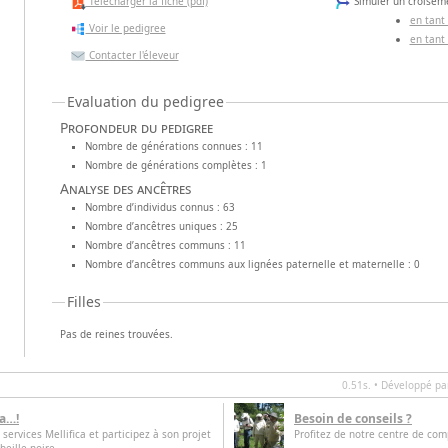
Télécharger la fiche (pdf)
Simuler un croiseme
en tant
Voir le pedigree
en tant
Contacter l'éleveur
Evaluation du pedigree
Profondeur du pedigree
Nombre de générations connues : 11
Nombre de générations complètes : 1
Analyse des ancêtres
Nombre d’individus connus : 63
Nombre d’ancêtres uniques : 25
Nombre d’ancêtres communs : 11
Nombre d’ancêtres communs aux lignées paternelle et maternelle : 0
Filles
Pas de reines trouvées.
0.51s. • Développé p
ca…!
Besoin de conseils ?
 services Mellifica et participez à son projet
Profitez de notre centre de com