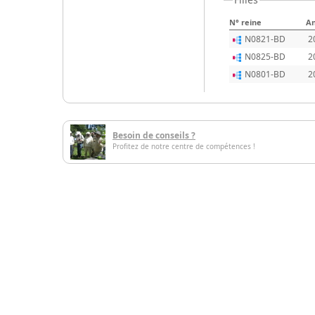
N° reine
A
N0821-BD
2
N0825-BD
2
N0801-BD
2
Besoin de conseils ?
Profitez de notre centre de compétences !