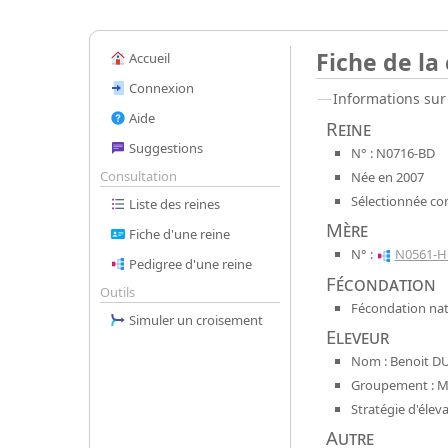
Fiche de la
Accueil
Connexion
Informations sur 
Aide
Reine
Suggestions
N° : N0716-BD
Consultation
Née en 2007
Sélectionnée co
Liste des reines
Mère
Fiche d'une reine
N° :
N0561-H
Pedigree d'une reine
Fécondation
Outils
Fécondation natu
Simuler un croisement
Eleveur
Nom : Benoit D
Groupement : Mel
Stratégie d'élev
Autre