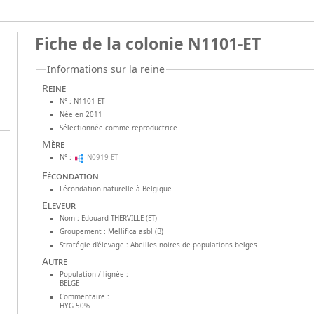
Fiche de la colonie N1101-ET
Informations sur la reine
Reine
N° : N1101-ET
Née en 2011
Sélectionnée comme reproductrice
Mère
N° :
N0919-ET
Fécondation
Fécondation naturelle à Belgique
Eleveur
Nom : Edouard THERVILLE (ET)
Groupement : Mellifica asbl (B)
Stratégie d'élevage : Abeilles noires de populations belges
Autre
Population / lignée :
BELGE
Commentaire :
HYG 50%