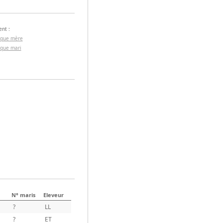
nt :
 que mère
 que mari
N° maris
Eleveur
?
LL
?
ET