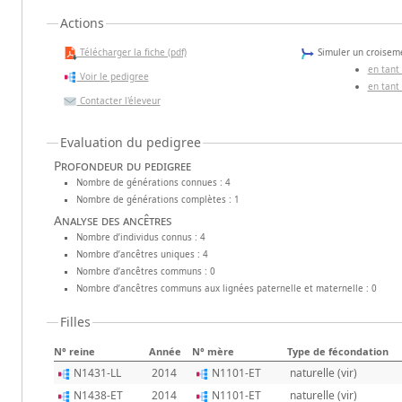
Actions
Télécharger la fiche (pdf)
Simuler un croiseme
en tant
Voir le pedigree
en tant
Contacter l'éleveur
Evaluation du pedigree
Profondeur du pedigree
Nombre de générations connues : 4
Nombre de générations complètes : 1
Analyse des ancêtres
Nombre d’individus connus : 4
Nombre d’ancêtres uniques : 4
Nombre d’ancêtres communs : 0
Nombre d’ancêtres communs aux lignées paternelle et maternelle : 0
Filles
N° reine
Année
N° mère
Type de fécondation
N1431-LL
2014
N1101-ET
naturelle (vir)
N1438-ET
2014
N1101-ET
naturelle (vir)