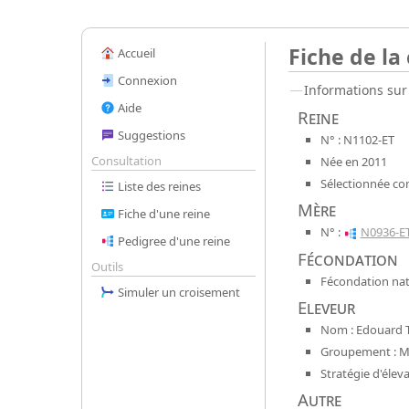
Fiche de la
Accueil
Connexion
Informations sur 
Aide
Reine
Suggestions
N° : N1102-ET
Consultation
Née en 2011
Sélectionnée co
Liste des reines
Mère
Fiche d'une reine
N° :
N0936-E
Pedigree d'une reine
Fécondation
Outils
Fécondation nat
Simuler un croisement
Eleveur
Nom : Edouard 
Groupement : Mel
Stratégie d'élev
Autre