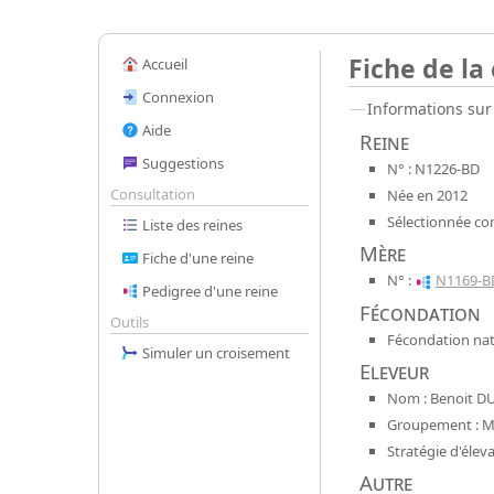
Fiche de la
Accueil
Connexion
Informations sur 
Aide
Reine
Suggestions
N° : N1226-BD
Consultation
Née en 2012
Sélectionnée co
Liste des reines
Mère
Fiche d'une reine
N° :
N1169-B
Pedigree d'une reine
Fécondation
Outils
Fécondation nat
Simuler un croisement
Eleveur
Nom : Benoit D
Groupement : Mel
Stratégie d'élev
Autre