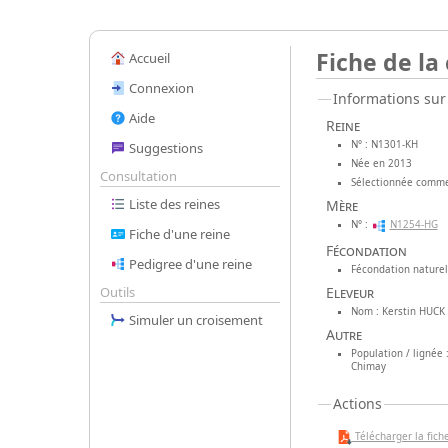
Fiche de la
Accueil
Connexion
Informations sur 
Aide
Reine
N° : N1301-KH
Suggestions
Née en 2013
Consultation
Sélectionnée comme
Liste des reines
Mère
N° :
N1254-HG
Fiche d'une reine
Fécondation
Pedigree d'une reine
Fécondation naturell
Eleveur
Outils
Nom : Kerstin HUCK 
Simuler un croisement
Autre
Population / lignée 
Chimay
Actions
Télécharger la fiche