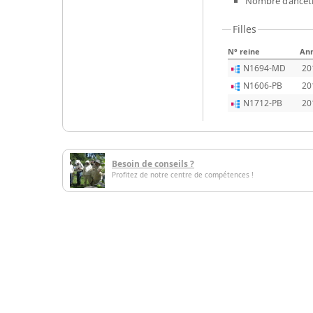
Nombre d’ancêtr
Filles
N° reine
An
N1694-MD
20
N1606-PB
20
N1712-PB
20
Besoin de conseils ?
Profitez de notre centre de compétences !