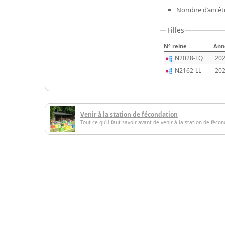
Nombre d’ancêtr
Filles
N° reine
Ann
N2028-LQ
20
N2162-LL
20
Venir à la station de fécondation
Tout ce qu'il faut savoir avant de venir à la station de féco