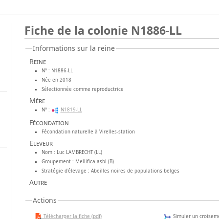
Fiche de la colonie N1886-LL
Informations sur la reine
Reine
N° : N1886-LL
Née en 2018
Sélectionnée comme reproductrice
Mère
N° :
N1819-LL
Fécondation
Fécondation naturelle à Virelles-station
Eleveur
Nom : Luc LAMBRECHT (LL)
Groupement : Mellifica asbl (B)
Stratégie d'élevage : Abeilles noires de populations belges
Autre
Actions
Télécharger la fiche (pdf)
Simuler un croiseme