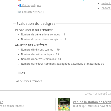
en tant
Voir le pedigree
en tant
Contacter l'éleveur
Evaluation du pedigree
Profondeur du pedigree
Nombre de générations connues : 11
Nombre de générations complètes : 1
Analyse des ancêtres
Nombre d’individus connus : 179
Nombre d’ancêtres uniques : 15
Nombre d’ancêtres communs : 13
Nombre d’ancêtres communs aux lignées paternelle et maternelle : 0
Filles
Pas de reines trouvées.
0.49s. • Développé p
s ?
Venir à la station de féco
tre de compétences !
Tout ce qu'il faut savoir avant d