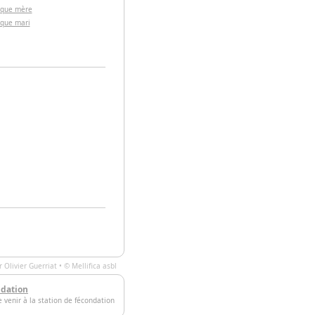
 que mère
 que mari
ar
Olivier Guerriat
• ©
Mellifica asbl
ndation
e venir à la station de fécondation