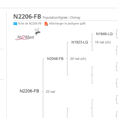
N2206-FB
Population/lignée : Chimay
fiche de N2206-FB
•
télécharger le pedigree (pdf)