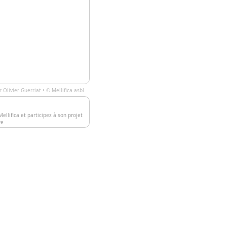
ar
Olivier Guerriat
• ©
Mellifica asbl
ellifica et participez à son projet
re