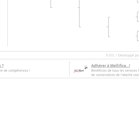
0.07s. • Développé p
s ?
Adhérer à Mellifica…!
tre de compétences !
Bénéficiez de tous les services M
de conservation de l'abeille noi