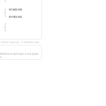
ar
Olivier Guerriat
• ©
Mellifica asbl
ellifica et participez à son projet
re