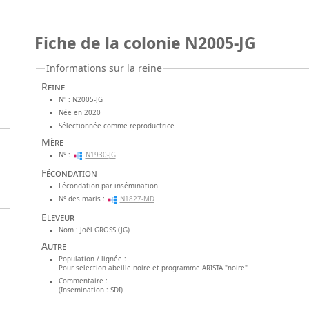
Fiche de la colonie N2005-JG
Informations sur la reine
Reine
N° : N2005-JG
Née en 2020
Sélectionnée comme reproductrice
Mère
N° :
N1930-JG
Fécondation
Fécondation par insémination
N° des maris :
N1827-MD
Eleveur
Nom : Joël GROSS (JG)
Autre
Population / lignée :
Pour selection abeille noire et programme ARISTA "noire"
Commentaire :
(Insemination : SDI)