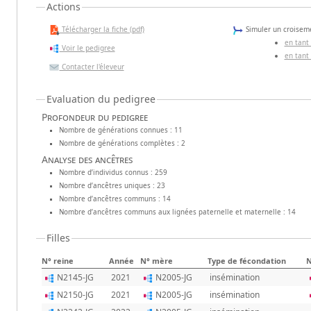
Actions
Télécharger la fiche (pdf)
Simuler un croiseme
en tant
Voir le pedigree
en tant
Contacter l'éleveur
Evaluation du pedigree
Profondeur du pedigree
Nombre de générations connues : 11
Nombre de générations complètes : 2
Analyse des ancêtres
Nombre d’individus connus : 259
Nombre d’ancêtres uniques : 23
Nombre d’ancêtres communs : 14
Nombre d’ancêtres communs aux lignées paternelle et maternelle : 14
Filles
N° reine
Année
N° mère
Type de fécondation
N
N2145-JG
2021
N2005-JG
insémination
N2150-JG
2021
N2005-JG
insémination