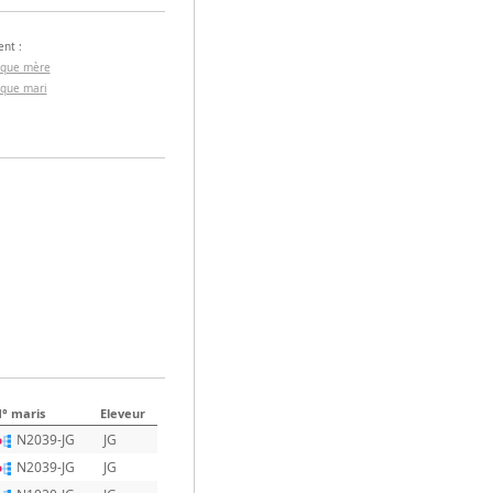
nt :
 que mère
 que mari
° maris
Eleveur
N2039-JG
JG
N2039-JG
JG