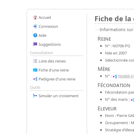
Fiche de la
Accueil
Connexion
Informations sur 
Aide
Reine
Suggestions
N° : N0706-PG
Consultation
Née en 2007
Sélectionnée co
Liste des reines
Mère
Fiche d'une reine
N° :
N0468-H
Pedigree d'une reine
Fécondation
Outils
Fécondation par
Simuler un croisement
N° des maris :
Eleveur
Nom : Pierre GA
Groupement : Mel
Stratégie d'élev