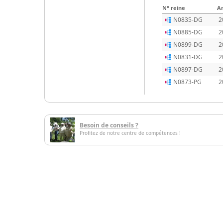
N° reine
A
N0835-DG
2
N0885-DG
2
N0899-DG
2
N0831-DG
2
N0897-DG
2
N0873-PG
2
Besoin de conseils ?
Profitez de notre centre de compétences !