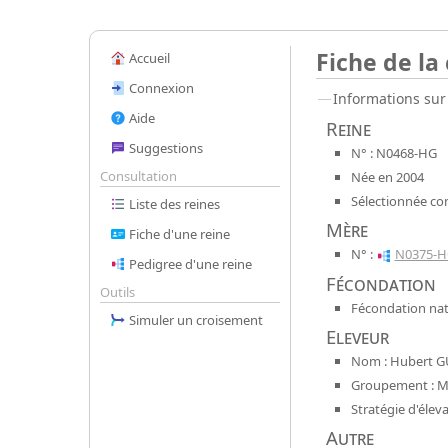
Fiche de la
Accueil
Connexion
Informations sur 
Aide
Reine
Suggestions
N° : N0468-HG
Consultation
Née en 2004
Sélectionnée co
Liste des reines
Mère
Fiche d'une reine
N° :
N0375-H
Pedigree d'une reine
Fécondation
Outils
Fécondation natu
Simuler un croisement
Eleveur
Nom : Hubert G
Groupement : Mel
Stratégie d'élev
Autre