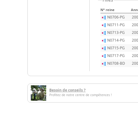
N° reine
Ann
N0706-PG
20
N0711-PG
20
N0713-PG
20
N0714-PG
20
N0715-PG
20
N0717-PG
20
N0708-BD
20
Besoin de conseils ?
Profitez de notre centre de compétences !