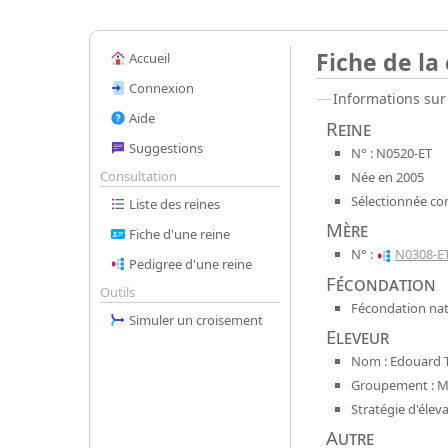
Fiche de la
Accueil
Connexion
Informations sur 
Aide
Reine
Suggestions
N° : N0520-ET
Consultation
Née en 2005
Sélectionnée co
Liste des reines
Mère
Fiche d'une reine
N° :
N0308-E
Pedigree d'une reine
Fécondation
Outils
Fécondation nat
Simuler un croisement
Eleveur
Nom : Edouard 
Groupement : Mel
Stratégie d'élev
Autre