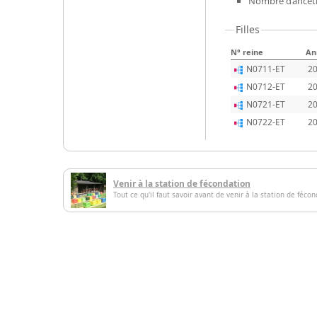
Nombre d’ancêtr
Filles
N° reine
An
N0711-ET
2
N0712-ET
2
N0721-ET
2
N0722-ET
2
Venir à la station de fécondation
Tout ce qu'il faut savoir avant de venir à la station de féco