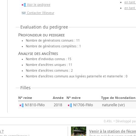
en tant
Voir le pedigree
en tant
Contacter l'éleveur
Evaluation du pedigree
Profondeur du pedigree
Nombre de générations connues : 11
Nombre de générations complètes : 1
Analyse des ancêtres
Nombre d’individus connus : 15
Nombre d’ancêtres uniques : 11
Nombre d’ancêtres communs : 2
Nombre d’ancêtres communs aux lignées paternelle et maternelle : 0
Filles
N° reine
Année
N° mère
Type de fécondation
N1810-FMo
2018
N1706-FMo
naturelle (vir)
0.49s. • Développé p
s ?
Venir à la station de féco