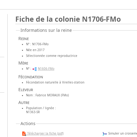
Fiche de la colonie N1706-FMo
Informations sur la reine
Reine
N° : N1706-FMo
Née en 2017
Sélectionnée comme reproductrice
Mère
N° :
N1606-FMo
Fécondation
Fécondation naturelle à Virelles-station
Eleveur
Nom : Fabrice MORAUX (FMo)
Autre
Population / lignée :
N1363-SR
Actions
Télécharger la fiche (pdf)
Simuler un croiseme