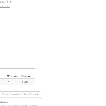
 que mère
 que mari
N° maris
Eleveur
?
FMo
ar
Olivier Guerriat
• ©
Mellifica asbl
ndation